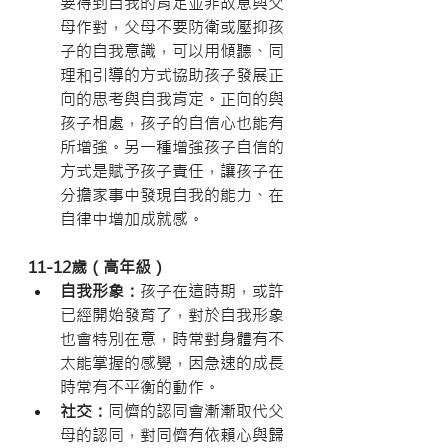
要得到自我的肯定並非故意與父
母作對，父母不要防衛或壓抑孩
子的自我意識，可以用傾聽、同
理和引導的方式協助孩子發展正
向的思考與自我肯定。正向的與
孩子相處，孩子的自信心也能有
所增強。另一種增強孩子自信的
方式是賦予孩子責任，讓孩子在
分擔家事中發現自我的能力、在
自律中增加成就感。
11-12歲（高年級）
自我形象：
孩子在這時期，或許
已經開始發育了，對於自我形象
也會特別在意，時常對身體有不
太能掌握的感覺，因急速的成長
時常有不平衡的動作。
社交：
同儕的認同會漸漸取代父
母的認同，對同儕有依賴心與歸