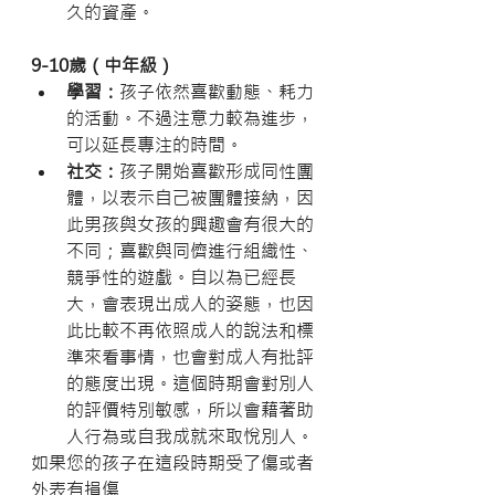
久的資產。
9-10歲（中年級）       
學習：
孩子依然喜歡動態、耗力
的活動。不過注意力較為進步，
可以延長專注的時間。
社交：
孩子開始喜歡形成同性團
體，以表示自己被團體接納，因
此男孩與女孩的興趣會有很大的
不同；喜歡與同儕進行組織性、
競爭性的遊戲。自以為已經長
大，會表現出成人的姿態，也因
此比較不再依照成人的說法和標
準來看事情，也會對成人有批評
的態度出現。這個時期會對別人
的評價特別敏感，所以會藉著助
人行為或自我成就來取悅別人。
如果您的孩子在這段時期受了傷或者
外表有損傷