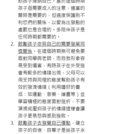
助孩子接納自己。基於這個時期
孩子亟需要成人的注意，適當的
關照是需要的，但過度保護則不
利您們的關係，以愛為出發點的
處罰也是合理的。多陪伴孩子是
任何時期都需要的。
鼓勵孩子依照自己的需要發展同
儕關係
。在這個時期無可避免要
面對同學與老師，而自我形象容
易受到傷害，有時孩子在外受挫
會有較多的情緒出現，父母可以
用支持與同理的態度幫助孩子有
效的發洩情緒（利用嗜好的養
成：如運動、音樂、繪畫等）並
學習積極的態度面對挫折，不要
漠視或壓抑孩子的情緒這樣會讓
孩子更易怒與感到挫敗。
鼓勵孩子去發覺自己優點
，建立
孩子的自信、自尊才是給孩子永