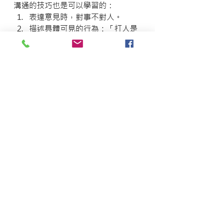
溝通的技巧也是可以學習的：
表達意見時，對事不對人。
描述具體可見的行為：「打人是
不可以的，你可以用說的」而不
是說「妳怎麼可以這樣可惡….」
淪為謾罵。
表達自己的感受而非指責孩子：
我很擔心妳常常這樣打人，以後
會沒有人喜歡跟你玩。
把握適當時機。
與孩子一起討論尋找合適的解決
之道。
父母的態度也要一致。
一樣要叮嚀的是父母的自我照顧，對
自己的情緒要適時的宣洩，懂得處理
自己的情緒，孩子也能在您的身教下
快樂學習。父母也要多關心自己的需
要，自己有平衡的身心才能有效的協
助孩子。如果有需要，陽光基金會是