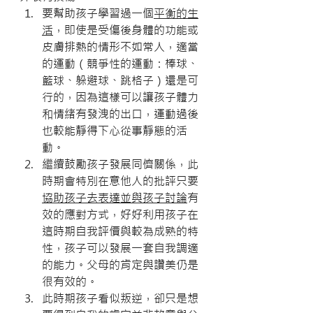
要幫助孩子學習過一個
平衡的生
活
，即使是受傷後身體的功能或
皮膚排熱的情形不如常人，適當
的運動（競爭性的運動：棒球、
籃球、躲避球、跳格子）還是可
行的，因為這樣可以讓孩子體力
和情緒有發洩的出口，運動過後
也較能靜得下心從事靜態的活
動。
繼續鼓勵孩子發展同儕關係，此
時期會特別在意他人的批評只要
協助孩子去表達並與孩子討論
有
效的應對方式，好好利用孩子在
這時期自我評價與較為成熟的特
性，孩子可以發展一套自我調適
的能力。父母的肯定與讚美仍是
很有效的。
此時期孩子看似叛逆，卻只是想