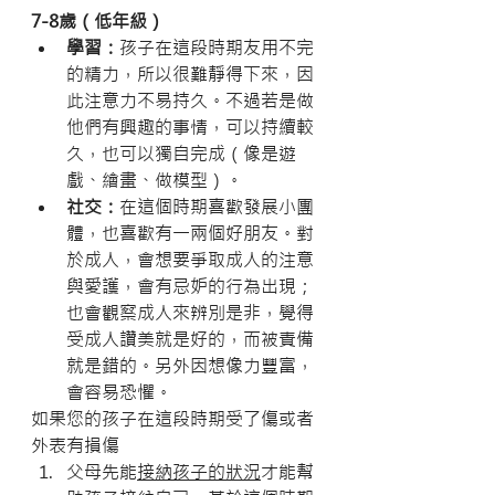
7-8歲（低年級） 
學習：
孩子在這段時期友用不完
的精力，所以很難靜得下來，因
此注意力不易持久。不過若是做
他們有興趣的事情，可以持續較
久，也可以獨自完成（像是遊
戲、繪畫、做模型）。
社交：
在這個時期喜歡發展小團
體，也喜歡有一兩個好朋友。對
於成人，會想要爭取成人的注意
與愛護，會有忌妒的行為出現；
也會觀察成人來辨別是非，覺得
受成人讚美就是好的，而被責備
就是錯的。另外因想像力豐富，
會容易恐懼。
如果您的孩子在這段時期受了傷或者
外表有損傷
父母先能
接納孩子的狀況
才能幫