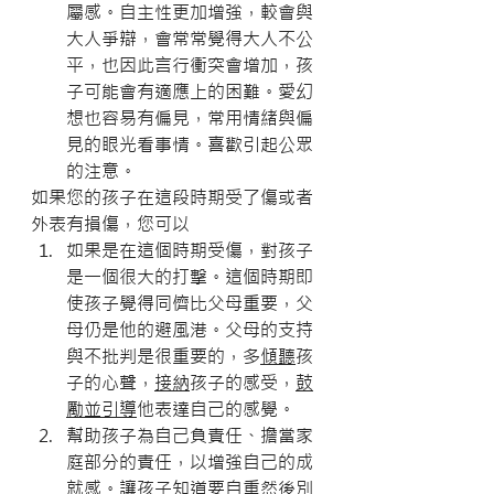
屬感。自主性更加增強，較會與
大人爭辯，會常常覺得大人不公
平，也因此言行衝突會增加，孩
子可能會有適應上的困難。愛幻
想也容易有偏見，常用情緒與偏
見的眼光看事情。喜歡引起公眾
的注意。
如果您的孩子在這段時期受了傷或者
外表有損傷，您可以
如果是在這個時期受傷，對孩子
是一個很大的打擊。這個時期即
使孩子覺得同儕比父母重要，父
母仍是他的避風港。父母的支持
與不批判是很重要的，多
傾聽
孩
子的心聲，
接納
孩子的感受，
鼓
勵並引導
他表達自己的感覺。
幫助孩子為自己負責任、擔當家
庭部分的責任，以增強自己的成
就感。讓孩子知道要自重然後別