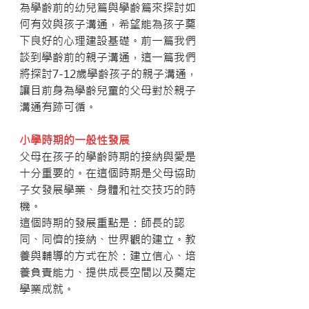
為學齡前的幼兒篇與學齡篇來探討如
何有效與孩子溝通，希望能為孩子奠
下良好的心理建設基礎。前一篇我們
談到學齡前的親子溝通，這一篇我們
將探討7-12歲學齡孩子的親子溝通，
讓目前身為學齡兒童的父母對於親子
溝通有跡可循。
小學時期的一般性發展
父母在孩子的學齡時期的接納與愛是
十分重要的。在這個時期是父母協助
子女發展學業、身體和社交技巧的時
機。
這個時期的發展重點是：師長的認
同、同儕的接納、世界觀的建立。教
養與輔導的方式在於：建立信心、培
養負責能力、提供成長空間以及奠定
學業成就。