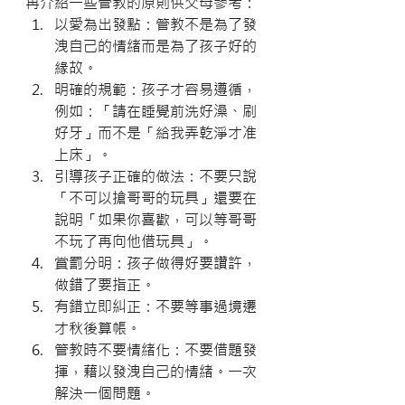
再介紹一些管教的原則供父母參考：
以愛為出發點：管教不是為了發
洩自己的情緒而是為了孩子好的
緣故。
明確的規範：孩子才容易遵循，
例如：「請在睡覺前洗好澡、刷
好牙」而不是「給我弄乾淨才准
上床」。
引導孩子正確的做法：不要只說
「不可以搶哥哥的玩具」還要在
說明「如果你喜歡，可以等哥哥
不玩了再向他借玩具」。
賞罰分明：孩子做得好要讚許，
做錯了要指正。
有錯立即糾正：不要等事過境遷
才秋後算帳。
管教時不要情緒化：不要借題發
揮，藉以發洩自己的情緒。一次
解決一個問題。