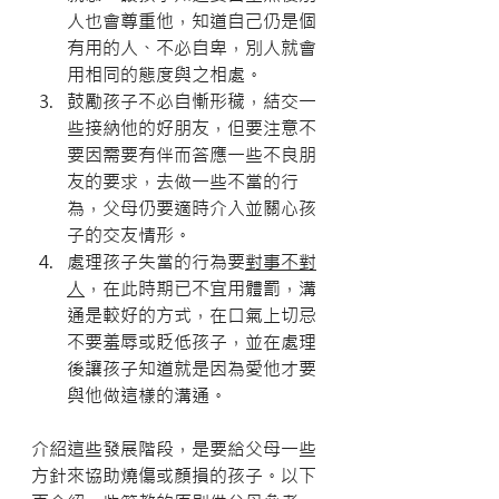
人也會尊重他，知道自己仍是個
有用的人、不必自卑，別人就會
用相同的態度與之相處。
鼓勵孩子不必自慚形穢，結交一
些接納他的好朋友，但要注意不
要因需要有伴而答應一些不良朋
友的要求，去做一些不當的行
為，父母仍要適時介入並關心孩
子的交友情形。
處理孩子失當的行為要
對事不對
人
，在此時期已不宜用體罰，溝
通是較好的方式，在口氣上切忌
不要羞辱或貶低孩子，並在處理
後讓孩子知道就是因為愛他才要
與他做這樣的溝通。
介紹這些發展階段，是要給父母一些
方針來協助燒傷或顏損的孩子。以下