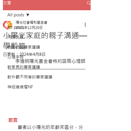
文章
All posts
陽光社會福利基金會
All posts
2021年12月20日
小陽光家庭的親子溝通—
同儕分享
學齡篇
對老師的專家建議
已更新：
2024年4月8日
心理手冊
李逸明陽光基金會特約諮商心理師
對家長的專家建議
對外觀不同者的專家建議
神經纖維瘤NF
前言
        筆者以小陽光的年齡來區分，分