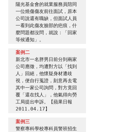
陽光基金會的就業服務員陪同
一位燒傷傷友前往面試，原本
公司說還有職缺，但面試人員
一看到此傷友臉部的疤痕，什
麼問題都沒問，就說：「回家
案例二
新北市一名胖男日前分到兩家
公司應徵，均遭對方以「找到
人」回絕，他懷疑身材遭歧
視，便自行蒐證，刻意再去電
其中一家公司詢問，對方竟回
覆「還在找人」，他氣得向勞
工局提出申訴。【蘋果日報 
2011.04.17】
案例三
警察專科學校專科員警班招生