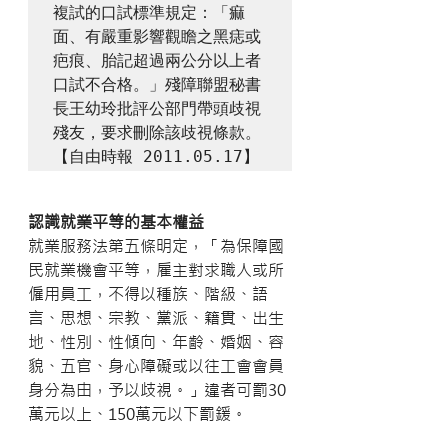
複試的口試標準規定：「痲
面、有嚴重影響觀瞻之黑痣或
疤痕、胎記超過兩公分以上者
口試不合格。」殘障聯盟秘書
長王幼玲批評公部門帶頭歧視
殘友，要求刪除該歧視條款。
【自由時報 2011.05.17】
認識就業平等的基本權益
就業服務法第五條明定，「為保障國
民就業機會平等，雇主對求職人或所
僱用員工，不得以種族、階級、語
言、思想、宗教、黨派、籍貫、出生
地、性別、性傾向、年齡、婚姻、容
貌、五官、身心障礙或以往工會會員
身分為由，予以歧視。」違者可罰30
萬元以上、150萬元以下罰鍰。