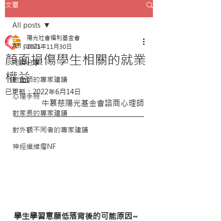
文章
All posts
陽光社會福利基金會
All posts
2021年11月30日
顏面損傷學生相關的就業
同儕分享
權益
對老師的專家建議
已更新：
2022年6月14日
心理手冊
牛慕慈陽光基金會諮商心理師
對家長的專家建議
對外觀不同者的專家建議
神經纖維瘤NF
學生學習意願低落背後的可能原因~