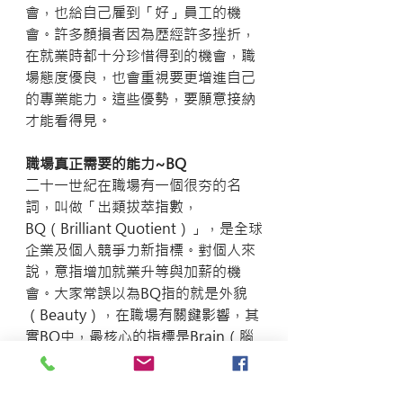
會，也給自己雇到「好」員工的機
會。許多顏損者因為歷經許多挫折，
在就業時都十分珍惜得到的機會，職
場態度優良，也會重視要更增進自己
的專業能力。這些優勢，要願意接納
才能看得見。
職場真正需要的能力~BQ
二十一世紀在職場有一個很夯的名
詞，叫做「出類拔萃指數，
BQ（Brilliant Quotient）」，是全球
企業及個人競爭力新指標。對個人來
說，意指增加就業升等與加薪的機
會。大家常誤以為BQ指的就是外貌
（Beauty），在職場有關鍵影響，其
實BQ中，最核心的指標是Brain（腦
力），再者是 Behavior（行為），最
外層的Beauty（美麗）只是加分作用
罷了。換句話說，專業能力、人際能