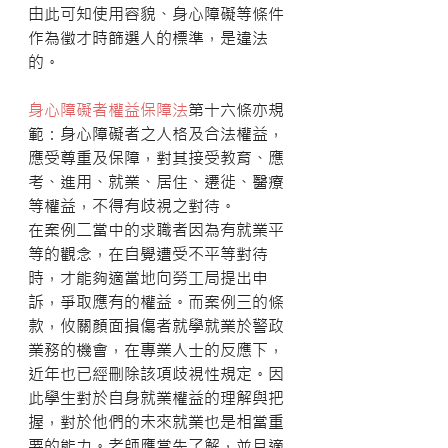
由此可知使用容貌、身心障礙等條件
作為徵才時篩選人的標準，是違法
的。
身心障礙者權益保障法
第十六條亦規
範：身心障礙者之人格及合法權益，
應受尊重及保障，對其接受教育、應
考、進用、就業、居住、遷徙、醫療
等權益，不得有歧視之對待。
在案例二當中的求職者因為有就業平
等的觀念，在自覺遭受不平等對待
時，才能夠適當地向勞工局提出申
訴，爭取應有的權益。而案例三的條
款，攸關顏面損傷者就學就業於警政
業務的機會，在專業人士的反應下，
近年也已經刪除該項歧視性規定。因
此學生對於自身就業權益的理解與把
握，對於他們的未來就業也是相當重
要的能力。老師應當先了解，並且適