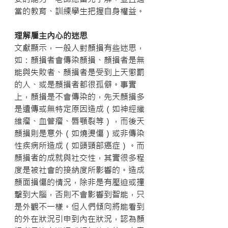
當的教育、訓練學生把握自身權益。
理解雇主內心的迷思
文獻顯示，一般人對顏損有些迷思，
如：顏損者會傳染顏損、顏損者是無
能與失敗者、顏損者是受到上天懲罰
的人、或是顏損者都很孤僻。事實
上，顏損是不會傳染的，先天顏損多
是遺傳或無特定原因造成（如神經纖
維瘤、血管瘤、唇顎裂等），而後天
顏損則是意外（如燒燙傷）或非傳染
性疾病所造成（如頭頸部癌症）。而
顏損者的成就與社交性，其實很多程
度是被社會的接納度所影響的。造成
顏面損傷的情況，除非是有壓迫或撞
擊到大腦，否則不會影響到智能，只
是外觀不一樣。但人們傾向將能看到
的外在狀況引申到內在狀況，認為顏