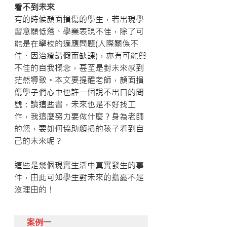
看不到未來
有的時候顏面損傷的學生，若出現學
習意願低落、學業表現不佳，除了可
能是在學校的適應問題(人際關係不
佳、因治療請假而缺課)，亦有可能與
不佳的自我概念，甚至是對未來感到
茫然導致。本文要提醒老師，顏面損
傷學子們心中也許一個說不出口的問
號：讀這些書，未來也是不好找工
作，我這麼努力要做什麼？身為老師
的您，要如何協助顏損的孩子看到自
己的未來呢？
這些是幾個現實生活中真實發生的事
件，由此可知學生對未來的擔憂不是
沒理由的！
案例一