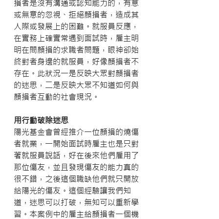
損者是沒有溝通或認知能力的，有意
或無意的忽視、拒絕顏損者，造成其
人際或發展上的困難。就服員反應，
在實務上確實常遇到面試時，雇主明
明在問顏損的求職者問題，眼神卻始
終對者身邊的就服員，好像顏損者不
存在。此狀況一是反映大眾對顏損者
的迷思，二是反映大眾不知道如何與
顏損者互動的社會現況。
用行動破除迷思
陽光基金會曾經推介一位顏損的燒傷
者就業，一開始面試時雇主也是只對
著就服員說話，好在後來他們雇用了
那位傷友，並且發現傷友的能力真的
很不錯，之後這個職缺他們就只開放
給陽光的傷友。這個經驗讓我們知
道，迷思可以打破，無知可以重新學
習。本案例中的雇主給顏損者一個機