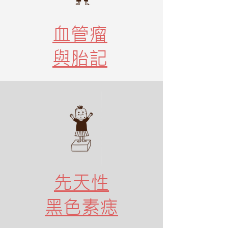
血管瘤
與胎記
先天性
黑色素痣