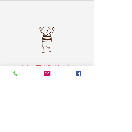
神經纖維瘤