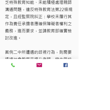
乏特殊教育知能、未能積極處理親師
溝通問題，違反特殊教育法第22條規
定，且經監察院糾正：學校未履行其
作為責任承擔者應確保障礙者權利之
義務，進而要求，並請教育部確實檢
討改進。
案例二中所遭遇的歧視行為，則需要
透過社會教育來提升老師、學生與校
方，甚至是ㄧ般民眾對於身心障礙者
的認識，包含身心障礙者的多元樣
貌、相關權益以及如何與之相處等策
略，來改善長期社會、文化對於身心
障礙者是弱勢、錯誤、缺陷的刻板印
象。