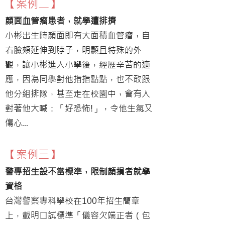
【案例二】
顏面血管瘤患者，就學遭排擠
小彬出生時顏面即有大面積血管瘤，自
右臉頰延伸到脖子，明顯且特殊的外
觀，讓小彬進入小學後，經歷辛苦的適
應，因為同學對他指指點點，也不敢跟
他分組排隊，甚至走在校園中，會有人
對著他大喊：「好恐怖!」，令他生氣又
傷心...
【案例三】
警專招生設不當標準，限制顏損者就學
資格
台灣警察專科學校在100年招生簡章
上，載明口試標準「儀容欠端正者（包