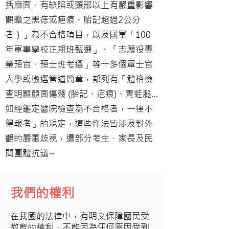
括麻面、有缺陷或頸部以上有嚴重影響
觀瞻之黑痣或疤痕、胎記超過2公分
者）」為不合格項目，以及國軍「100
年軍事學校正期班甄選」、「志願役專
業預官、預士班考選」等十多個軍士官
入學或徵選管道簡章，都列有「體格檢
查明顯顏面傷殘 (胎記、疤痕)、青蛙腿…
如經鑑定醫院檢查為不合格者，一律不
得報考」的規定，這些作法皆涉及對外
觀的嚴重歧視，遭部分考生、家長及民
間團體抗議~
我們的權利
在我國的法律中，有明文保障國民受
教育的權利，不能因為任何原因受到