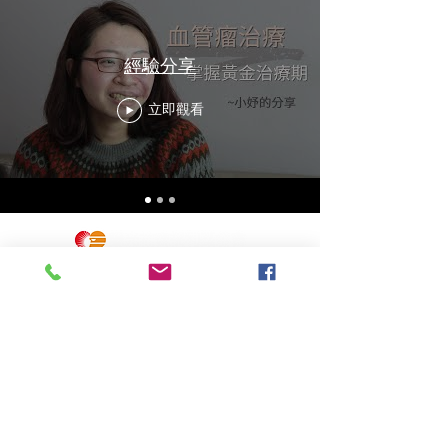
經驗分享
立即觀看
顏面損傷服務專用信箱：
face@sunshine.org.tw
電話：
02-2507-8006
(週一至五8:30~17:30)
台北市南京東路三段91號3樓
隱私權保護
版權宣告
©版權所有