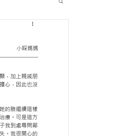
小睬媽媽
明顯，加上親戚朋
擔心，因此也沒
她的臉繼續這樣
治療。可是這方
子我到處尋問鄰
失。我很開心的