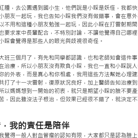
紅腫，去公園遇到國小生，他們說是小睬是妖怪，我都快
小朋友一起玩，我也告知小睬我們沒有做錯事，會在意外
以不用和這種小朋友勉強一起玩，因此小睬在打雷射期間
也要求家中長輩配合，不特別討論，不讓他覺得自己哪裡
小睬會覺得是那些人的眼光與歧視很奇怪。
大班三個月了，有先和同學都認識，也和老師知會這件事
在治療，所以小朋友沒有欺負小睬，我也一直和小睬說人
你的外表，而是真心和你相處，我用這些方法幫她心理建
共打了十一次雷射，復原狀況良好，加上醫師告知治療到
所以媽媽想到一開始的初衷，就只是期望小睬的臉不要產
苦，因此雖沒法子根治，但效果已經很不錯了，就決定不
錯，我的責任是陪伴
我覺得一般人對血管瘤的認知有限，大家都只是認為臉上