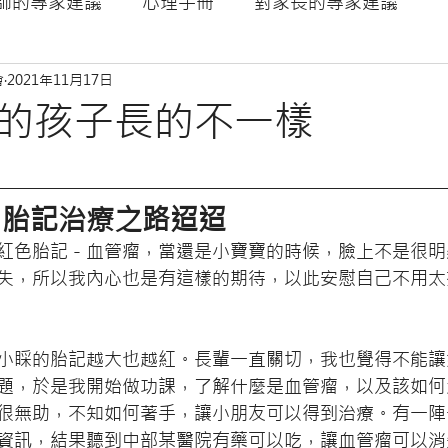
師的專家建議
心理手冊
對家長的專家建議
會
2021年11月17日
神經纖維瘤NF
的孩子長的不一樣
，胎記治療之路迢迢
紅色胎記 - 血管瘤，當還是小寶寶的時候，臉上不是很
失，所以我內心也是有這樣的期待，以此安慰自己不用太
小睬的胎記越大也越紅。長輩一直關切，我也覺得不能讓
題，於是我開始做功課，了解什麼是血管瘤，以及該如何
很無助，不知如何著手，讓小朋友可以得到治療。有一陣
資訊，結果聽到中部某醫院有藥可以吃，讓血管瘤可以消