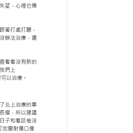
失望，心裡也懊
跟著打處打聽，
沒辦法治療，還
查看看沒有新的
我們上
裡可以治療。
了北上治療的事
長瘤，所以建議
日子和看診差沒
打完雷射傷口像