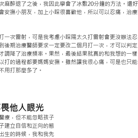
次麻醉退了之後，我因此學會了冰敷20分鐘的方法。還
會安撫小朋友，加上小睬很喜歡他，所以可以忍痛，治療
打一次雷射，可是我考慮小睬隔太久打雷射會更沒辦法忍
到後期治療醫師要求一定要改二個月打一次，才可以判定
才調降了治療頻率。果然，最後結果就真的和我想的一樣
以打的過程都要媽媽安撫。雖然讓我很心痛，可是也只能
不用打那麼多了。
不畏他人眼光
醫療，但不能忽略孩子
子建立自信和正向的態
出生的時候，我和我先