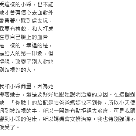
受這樣的小睬，也不能
她才會有信心去面對外
會帶著小睬到處去坃，
睬要有禮貌，和人打成
在意自己臉上的血管
是一樣的。幸運的是，
是給人的第一印象，但
禮貌，改變了別人對她
到歧視她的人。
我和小睬商量，因為她
綁著她去，還是要好好地跟她說明治療的原因。在這個過
她：「你臉上的胎記是怕爸爸媽媽找不到你，所以小天使
遇到被歧視的事，所以一開始有點拒絕去治療，可是我跟
響到小睬的健康，所以媽媽會安排治療。我也特別強調不
接受了。