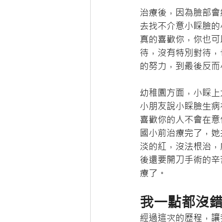
治療後，因為臉部會
去找不介意小睬臉的
真的喜歡你，你也可
待，沒有特別對待，
的努力，到最後反而
幼稚園方面，小睬上
小朋友說小睬臉生病
喜歡你的人不會在意
國小前治療完了，她
淡的紅，沒法根治，
後還要開刀手術的辛
療了。
我一點都沒
經過這次的歷程，讓