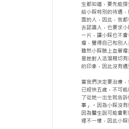
生都知道，要先能接
給小睬特別的待遇，
面的人，因此，我都
去認識人，也要求小
一片，讓小睬也不會
瘤，覺得自己和別人
雖然小睬臉上血管瘤
是她對人活潑親切有
的印象，因此沒有遇
當我們決定要治療，
已經快五歳，不可能
了從她一出生就告訴
事」。因為小睬沒有
因為醫生說可能會影
裡不一樣，因此小睬