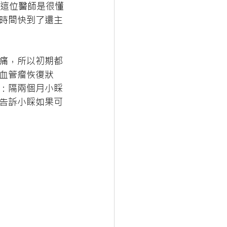
好這位醫師是很懂
時間快到了還主
痛，所以初期都
血管瘤恢復狀
：隔兩個月小睬
告訴小睬如果可