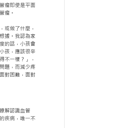
管瘤即使是平面
管瘤。
，或做了什麼，
根據。我認為家
度的話，小孩會
小孩，應該很辛
得不一樣？」，
問題，而減少疼
面對困難，面對
瞭解認識血管
的疾病，唯一不