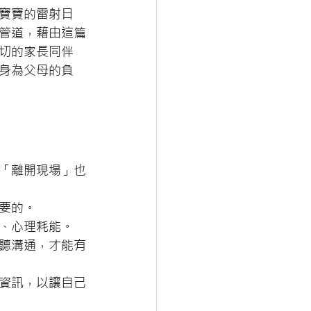
斑寶寶的雷射日
管道，藉由這篇
切的家長同伴
身為父母的負
「離開現場」也
要的。
、心理耗能。
聽溝通，才能有
資訊，以讓自己