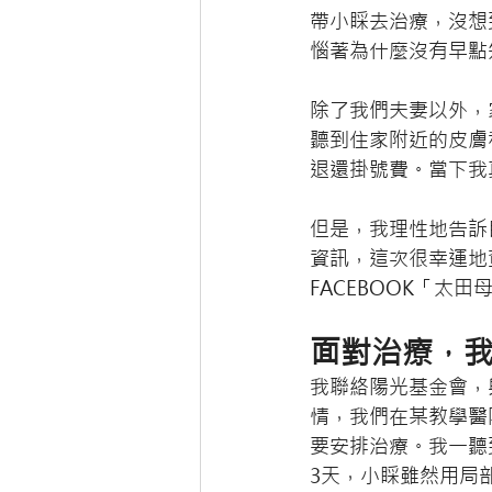
帶小睬去治療，沒想
惱著為什麼沒有早點
除了我們夫妻以外，
聽到住家附近的皮膚
退還掛號費。當下我
但是，我理性地告訴
資訊，這次很幸運地
FACEBOOK「
面對治療，
我聯絡陽光基金會，
情，我們在某教學醫
要安排治療。我一聽
3天，小睬雖然用局