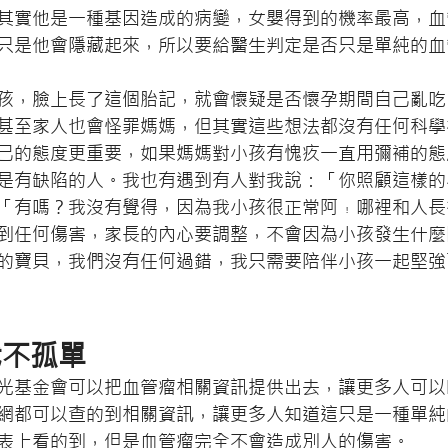
其實他是一種基因造成的病變，女嬰得到的機率最高，血
只是他會隱藏起來，所以要給醫生判定是否只是單純的血
孩，臉上長了這個胎記，就會懷疑是否懷孕期間自己亂吃
甚至家人也會怪罪媽媽，但其實這些想法都沒有任何科學
己的態度更重要，如果媽媽對小孩有愧疚一直用彌補的態
是有缺陷的人。我也有遇到有人對我說：「你照顧這樣的
「有嗎？我沒有覺得，因為我小孩很正常阿﹗哪裡和人長
到任何傷害，家長的內心要調整，不會因為小孩發生什麼
的寶貝，我們沒有任何過錯，我只需要陪伴小孩一起堅強
我不孤單
光基金會可以把血管瘤相關資訊提供出去，讓更多人可以
網都可以查的到相關資訊，讓更多人知道這只是一種單純
表上看的到，但是血管瘤完全不會造成別人的傷害。