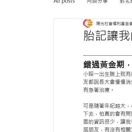
All posts
同儕分享
對老
陽光社會福利基金
對外觀不同者的專家建議
胎記讓我
錯過黃金期
小睬一出生臉上就有
友都說長大會慢慢消
有急著治療。
可是隨著年紀越大，
下去，怕真的會有問
面的資訊很少，讓我
居朋友，有沒有相關