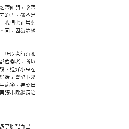
速帶離開，改帶
表的人，都不是
，我們也正常對
不同，因為這樣
，所以老師有和
都會變老，所以
設。還好小睬在
好還是會留下淡
生病變，造成日
再讓小睬繼續治
多了胎記而已，