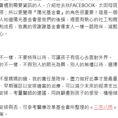
遇到需要資訊的人，介紹他去找FACEBOOK- 太田母
限；所以更覺得『陽光基金會』的角色很重要！這是一個
人知道陽光基金會是我們的後援，裡面有熱心的社工和親
和成長，我真的很謝謝基金會像家人一樣一路陪伴，減輕
心。
不一樣，不要特殊以待，可讓孩子有信心去面對外界。
的不一樣，不與別人的眼光為舞，別人的無禮以待，選擇
不是媽媽的錯，我的責任是陪伴，盡力做好此事才是最重
、早期確診以安排適當的治療，可以減少未來的經濟支出
安排，考量醫師的建議，同時顧慮到孩子的感受，積極傾
安排與否，可參考醫療改革基金會所整理的＜
三思八問
＞
策。