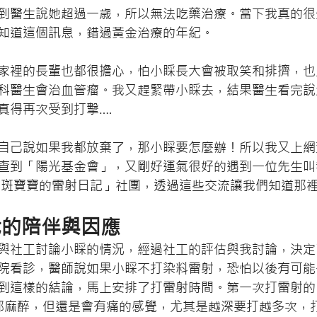
到醫生說她超過一歳，所以無法吃藥治療。當下我真的很
知道這個訊息，錯過黃金治療的年紀。
家裡的長輩也都很擔心，怕小睬長大會被取笑和排擠，也
科醫生會治血管瘤。我又趕緊帶小睬去，結果醫生看完說
真得再次受到打擊….
自己說如果我都放棄了，那小睬要怎麼辦！所以我又上網
查到「陽光基金會」，又剛好運氣很好的遇到一位先生叫
太田母斑寶寶的雷射日記」社團，透過這些交流讓我們知道那
我的陪伴與因應
與社工討論小睬的情況，經過社工的評估與我討論，決定
院看診，醫師說如果小睬不打染料雷射，恐怕以後有可能
到這樣的結論，馬上安排了打雷射時間。第一次打雷射的
部麻醉，但還是會有痛的感覺，尤其是越深要打越多次，