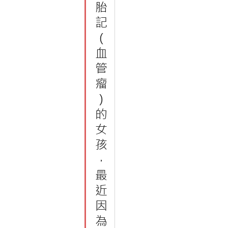
胎
記
（
血
管
瘤
）
的
女
孩
，
最
近
因
為