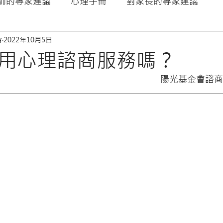
師的專家建議
心理手冊
對家長的專家建議
會
2022年10月5日
神經纖維瘤NF
用心理諮商服務嗎？
陽光基金會諮商