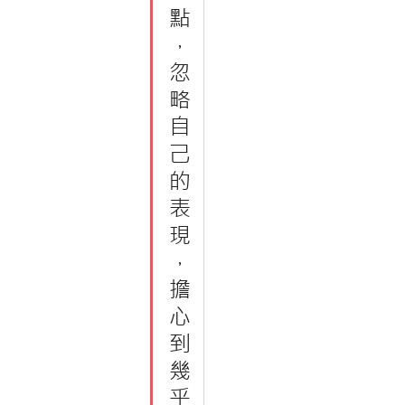
點
，
忽
略
自
己
的
表
現
，
擔
心
到
幾
乎