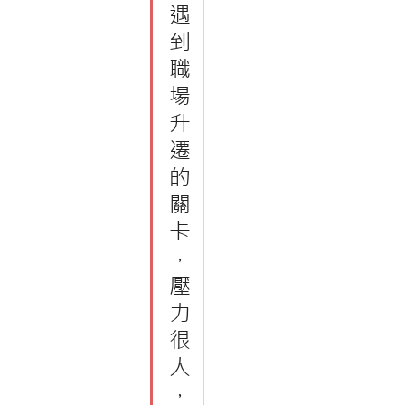
遇
到
職
場
升
遷
的
關
卡
，
壓
力
很
大
，