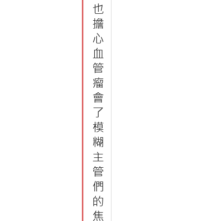
也
擔
心
血
管
瘤
會
了
模
糊
主
管
們
的
焦