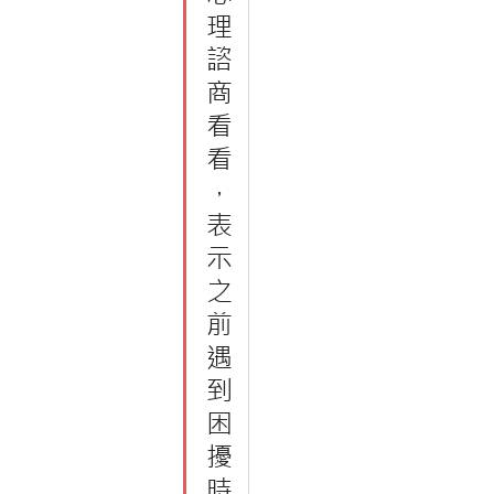
理
諮
商
看
看
，
表
示
之
前
遇
到
困
擾
時