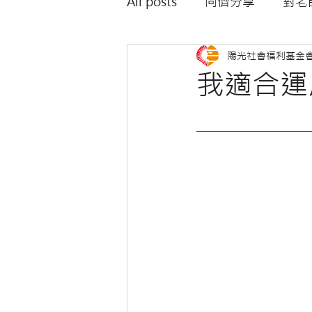
All posts
同儕分享
對老
陽光社會福利基金
對外觀不同者的專家建議
我適合運