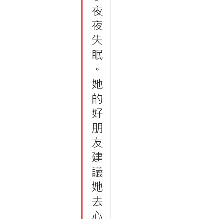
夜
夜
失
眠
。
她
的
好
朋
友
建
議
她
去
心