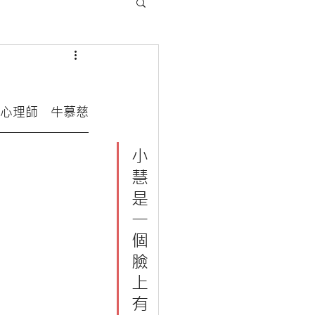
心理師　牛慕慈
小
慧
是
一
個
臉
上
有